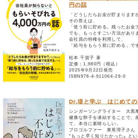
円の話
「どうしたらお金が貯まります
その答えは、
「使う前に貯める。残ったお金
でも、もっとすごい方法があり
会社員の特権を利用して、
「給与をもらう前に貯める」で
松本 千賀子 著
定価：1,980円（税込）
2025年9月22日発売
ISBN978-4-911064-29-0
Dr.堤と学ぶ はじめて
シンガーソングライター 大黒
健康な卵子を凍結することで、
て、本当に素晴らしい。
プロゴルファー 東尾理子さん
‶もっと早く知りたかった〟と