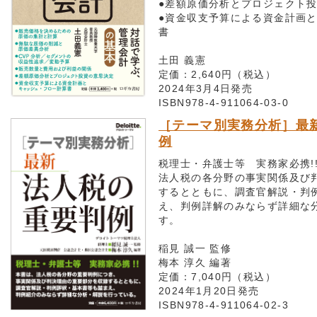
●差額原価分析とプロジェクト
●資金収支予算による資金計画
書
土田 義憲
定価：2,640円（税込）
2024年3月4日発売
ISBN978-4-911064-03-0
［テーマ別実務分析］最
例
税理士・弁護士等 実務家必携!
法人税の各分野の事実関係及び
するとともに、調査官解説・判
え、判例詳解のみならず詳細な
す。
稲見 誠一 監修
梅本 淳久 編著
定価：7,040円（税込）
2024年1月20日発売
ISBN978-4-911064-02-3