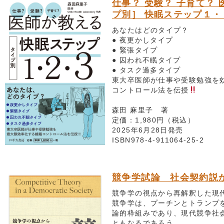
仕事？ 受験？ 子育て？ 
プ別］ 快眠ステップ１・
あなたはどのタイプ？
● 夜更かしタイプ
● 緊張タイプ
● 囚われ不眠タイプ
● タスク過多タイプ
東大卒医師が仕事や受験勉強を
コントロール法を伝授
森田 麻里子 著
定価：1,980円（税込）
2025年6月28日発売
ISBN978-4-911064-25-2
競争学試論 社会契約説
競争学の視点から再解釈した現
競争学は、プーチンとトランプ
論的枠組みであり、現代競争社
ともなるであろう。