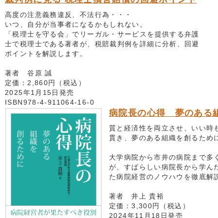
高度の注意義務違反、不法行為・・・
いつ、自分が当事者になるかもしれない。
「税理士を守る会」でリーガル・サービスを提供する弁護
士で税理士である著者が、税賠裁判例を詳細に分析、回避
ポイントを解説します。
著者 谷原 誠
定価：2,860円（税込）
2025年1月15日発売
ISBN978-4-911064-16-0
病院長の心得 夢のある
質と経済性を両立させ、いい時
貫き、夢のある組織を創るため
大学病院から市井の病院まで多
が、すばらしい病院長から学ん
た病院経営のノウハウを徹底解説
著者 井上 貴裕
定価：3,300円（税込）
2024年11月18日発売