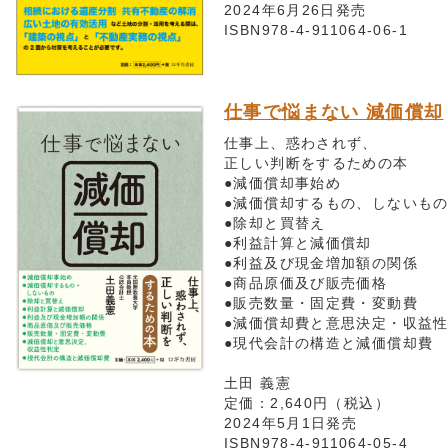
2024年6月26日発売
ISBN978-4-911064-06-1
仕事で悩まない 減価償却
仕事上、惑わされず、
正しい判断をするための本
●減価償却事始め
●減価償却するもの、しないも
●除却と買替え
●利益計算と減価償却
●利益及び現金増加額の関係
●商品原価及び販売価格
●販売数量・固定費・変動費
●減価償却費と意思決定・収益
●現代会計の構造と減価償却費
土田 義憲
定価：2,640円（税込）
2024年5月1日発売
ISBN978-4-911064-05-4