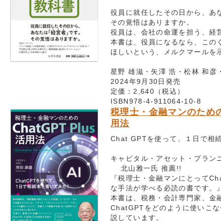
役員に就任したその日から、あ
その覚悟はありますか。
役員は、会社の命運を担う、経
本書は、役員になるなら、この
ほしいという、メルクマールを
星野 雄滋・矢澤 浩・松林 和彦
2024年9月30日発売
定価：2,640（税込）
ISBN978-4-911064-10-8
税理士・金融マンのためのCh
用法
Chat GPTを使って、１日で
キャピタル・アセット・プラン
北山雅一氏 推薦!!
『税理士・金融マンにとってCha
な手法が学べる必読の書です。
本書は、税務・会計専門家、金
ChatGPTをどのように使いこ
説しています。