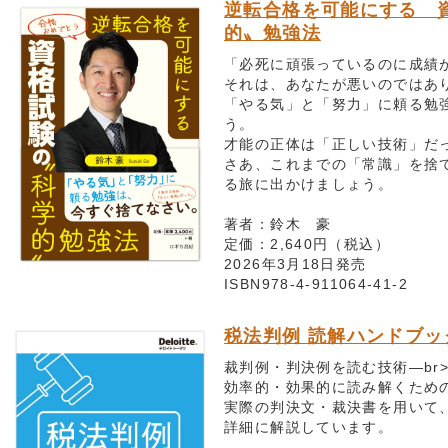
逆転合格を可能にする 
的〟勉強法
「必死に頑張っているのに成績
それは、あなたが悪いのではあ
「やる気」と「努力」に頼る勉
う。
才能の正体は「正しい技術」だ
さあ、これまでの「常識」を捨
る旅に出かけましょう。
著者：鈴木 豪
定価：2,640円（税込）
2026年3月18日発売
ISBN978-4-911064-41-2
税法判例 読解ハンドブッ
裁判例・判決例を読む技術―br
効率的・効果的に読み解くため
実際の判決文・裁決書を用いて
詳細に解説しています。