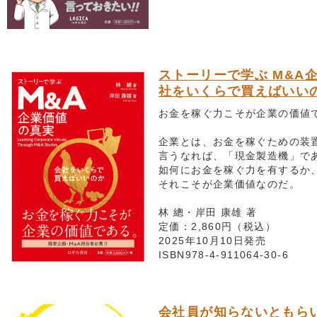
ストーリーで学ぶ M&A
社をいくらで買えばいい
お金を稼ぐ力こそが企業の価値
企業とは、お金を稼ぐための装
言うなれば、「現金製造機」で
如何にお金を稼ぐ力を有するか
それこそが企業価値なのだ。
林 總・岸田 康雄 著
定価：2,860円（税込）
2025年10月10日発売
ISBN978-4-911064-30-6
会社員が知らないともらい