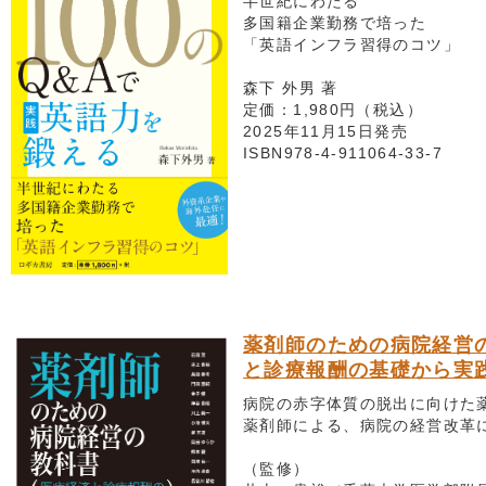
半世紀にわたる
多国籍企業勤務で培った
「英語インフラ習得のコツ」
森下 外男 著
定価：1,980円（税込）
2025年11月15日発売
ISBN978-4-911064-33-7
薬剤師のための病院経営
と診療報酬の基礎から実
病院の赤字体質の脱出に向けた
薬剤師による、病院の経営改革に
（監修）