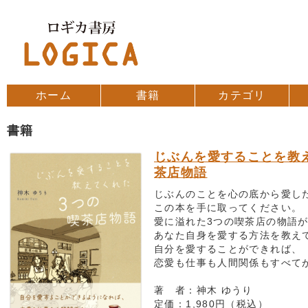
コンテンツへスキップ
ホーム
書籍
カテゴリ
書籍
じぶんを愛することを教
茶店物語
じぶんのことを心の底から愛し
この本を手に取ってください。
愛に溢れた3つの喫茶店の物語
あなた自身を愛する方法を教え
自分を愛することができれば、
恋愛も仕事も人間関係もすべて
著 者：神木 ゆうり
定価：1,980円（税込）