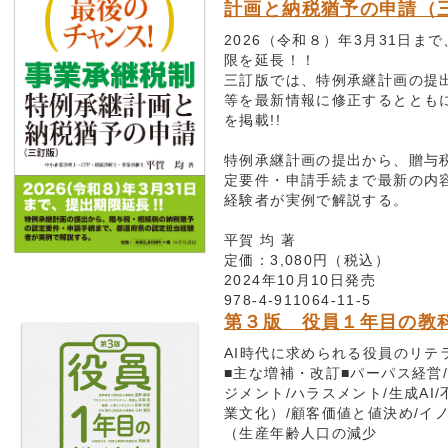
計画と納税猶予の申請（
2026（令和８）年3月31日ま
限を延長！！
三訂版では、特例承継計画の提
等を最新情報に修正するととも
を掲載!!
特例承継計画の提出から、贈与
定要件・申請手続まで最新の内
経験者が実例で解説する。
平賀 均 著
定価：3,080円（税込）
2024年10月10日発売
978-4-911064-11-5
第３版 役員１年目の教
AI時代に求められる役員のリテ
■主な増補・改訂■パーパス経営
ジメント/ハラスメント/生成AI
業文化）/顧客価値と値決め/イ
（生産年齢人口の減少