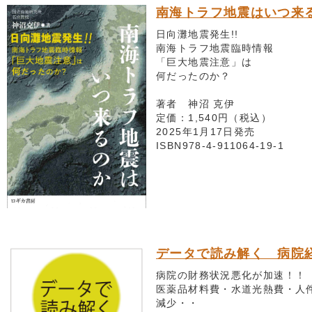
南海トラフ地震はいつ来
日向灘地震発生!!
南海トラフ地震臨時情報
「巨大地震注意」は
何だったのか？
著者 神沼 克伊
定価：1,540円（税込）
2025年1月17日発売
ISBN978-4-911064-19-1
データで読み解く 病院
病院の財務状況悪化が加速！！
医薬品材料費・水道光熱費・人
減少・・