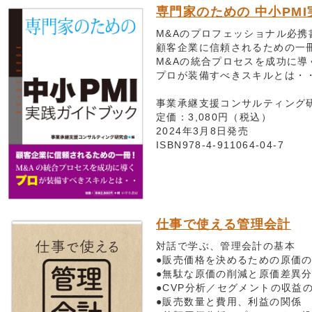
専門家のための 中小PM
M&Aのプロフェッショナル必携
顧客企業に信頼されるための一
M&Aの統合プロセスを成功に導
プロが装備すべきスキルとは・
事業承継支援コンサルティング
定価：3,080円（税込）
2024年3月8日発売
ISBN978-4-911064-04-7
仕事で使える管理会計
対話で学ぶ、管理会計の基本
●販売価格を決めるための原価
●無駄な原価の削減と原価差異
●CVP分析／セグメントの収益
●販売数量と費用、利益の関係