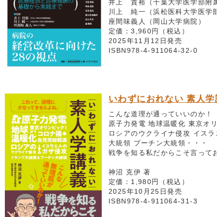
井上 貴裕（千葉大学医学部附
川上 純一（浜松医科大学医学
座間味義人（岡山大学病院）
定価：3,960円（税込）
2025年11月12日発売
ISBN978-4-911064-32-0
いわずにおれない 素人学
こんな道理が通っていいのか！
原子力発電 地球温暖化 東京オ
ロシアのウクライナ侵攻 イスラ
大統領 プーチン大統領・・・
戦争を知る私だからこそ言って
神沼 克伊 著
定価：1,980円（税込）
2025年10月25日発売
ISBN978-4-911064-31-3