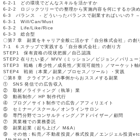
6-2-1 どの環境でどんなスキルを活かすか
6-2-2 ロジックツリーでの整理から実施内容を何にするか決め
6-3 バランス - どういったバランスで副業すればいいの？ –
6-3-1 Will/Can/Must
6-3-2 Life/Like/Rice
6-3-3 総合型
〇第7 章 副業をキャリア全般に活かす「自分株式会社」の創
7-1 6 ステップで実践する「自分株式会社」の創り方
STEP1 保有資格の現状把握／自己認識
STEP2 在りたい姿／ MVV（ミッション／ビジョン／バリュ
STEP3 戦略（希少性／成長性／実現可能性）／マーケット軸
STEP4 戦術（本業／副業／プロセス／ツール）・実践
〇第8 章 クライアントの事例からおススメする副業
① SNS 発信での広告収入
② 取材／ライティング（執筆）業
③ 動画制作／ HP 制作代行
④ ブログ／サイト制作での広告／アフィリエイト
⑤ セミナー／スクール／オンラインサロン
⑥ 専門分野でコンサルティング／アドバイザー／顧問
⑦ 異業種での業務委託
⑧ 副業起業（起ち上げ／ M&A）
⑨ その他：転売／不動産投資／株式投資／エンジェル投資e