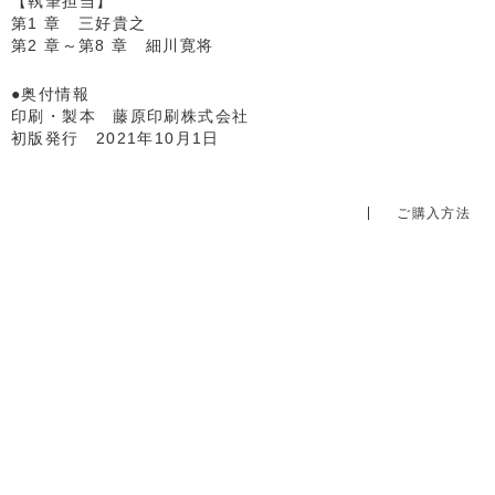
【執筆担当】
第1 章 三好貴之
第2 章～第8 章 細川寛将
●奥付情報
印刷・製本 藤原印刷株式会社
初版発行 2021年10月1日
ご購入方法