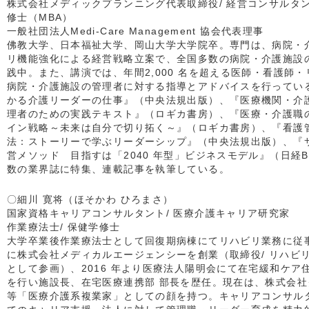
株式会社メディックプランニング代表取締役/ 経営コンサルタント
修士（MBA）
一般社団法人Medi-Care Management 協会代表理事
佛教大学、日本福祉大学、岡山大学大学院卒。専門は、病院・
リ機能強化による経営戦略立案で、全国多数の病院・介護施設
践中。また、講演では、年間2,000 名を超える医師・看護師
病院・介護施設の管理者に対する指導とアドバイスを行ってい
かる介護リーダーの仕事』（中央法規出版）、『医療機関・介
理者のための実践テキスト』（ロギカ書房）、『医療・介護職
イン戦略～未来は自分で切り拓く～』（ロギカ書房）、『看護管
法：ストーリーで学ぶリーダーシップ』（中央法規出版）、『
営メソッド 目指すは「2040 年型」ビジネスモデル』（日経B
数の業界誌に特集、連載記事を執筆している。
〇細川 寛将（ほそかわ ひろまさ）
国家資格キャリアコンサルタント/ 医療介護キャリア研究家
作業療法士/ 保健学修士
大学卒業後作業療法士として回復期病棟にてリハビリ業務に従事。
に株式会社メディカルエージェンシーを創業（取締役/ リハビリ
として参画）、2016 年より医療法人陽明会にて在宅緩和ケア
を行い施設長、在宅医療連携部 部長を歴任。現在は、株式会
等「医療介護系複業家」としての顔を持つ。キャリアコンサル