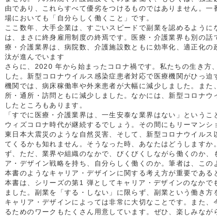
由であり、これらすべて優劣をつけるものではありません。一
場においても「自分らしく働くこと」です。
ここ数年、大手企業は、すごいスピードで副業を認めるように
は、まさに終身雇用制度の終焉です。医療・介護業界も別の話
療・介護業界は、病院数、介護施設数ともに効率化、適正化の
汰が進んでいます
さらに、2020 年から始まったコロナ禍です。私たちの生き方
した。新型コロナウイルス感染症患者対応で医療機関がひっ迫
機関では、病床稼働率や外来患者が大幅に減少しました。また
所・通所・訪問ともに減少しました。なかには、新型コロナウ
したところもあります。
「すでに医療・介護業界は、一生安泰な業界はない」というこ
ウィズコロナ時代が継続するでしょう。その間にもリーマンシ
東日本大震災のような自然災害、そして、新型コロナウイルス
てくるかも知れません。そうなった時、あなたはどうしますか
ず、ただ、業界や組織のなかで、びくびくしながら働くのか、
ア・デザイン戦略を持ち、自分らしく働くのか。筆者は、この
本書のようなキャリア・デザインに関する考え方が重要である
本書は、シリーズの第1 弾としてキャリア・デザインのなかで
ました。副業を「する・しない」に限らず、副業という働き方
キャリア・デザインによっては非常に大切なことです。また、
るためのワークもたくさん用意しています。ぜひ、楽しみなが