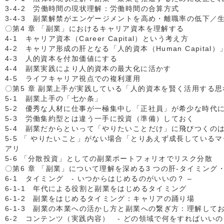
3-4-2 労働時間の現状理解：労働時間の合算方式
3-4-3 副業解禁がエンゲージメントを高め・離職率の低下／
〇第4 章 「副業」におけるキャリア資本を理解する
4-1 キャリア資本（Career Capital）という考え方
4-2 キャリア形成の肝となる「人的資本（Human Capital
4-3 人的資本を付加価値にする
4-4 副業実践により人的資本の最大化に活かす
4-5 ライフキャリア視点での複利運用
〇第5 章 副業上手が実践している「人的資本を賢く活用する思
5-1 副業上手の「七か条」
5-2 優秀な人材に仕事が一極集中し「正社員」が希少な時代
5-3 労働集約型とは違う一手に投資（準備）しておく
5-4 副業だからといって「やりたいことだけ」に飛びつくのは
5-5 「 やりたいこと」がない場合「とりあえず成長している
アリ
5-6 「分散投資」としての副業ポートフォリオでリスク分散
〇第6 章 「副業」について理解を深める3 つの肝-タイミング
6-1 タイミング - いつからはじめるのがいいの？ –
6-1-1 年代による役割と副業をはじめるタイミング
6-1-2 副業をはじめるタイミング：キャリアの踊り場
6-1-3 副業の本業への活かし方と副業への繋ぎ方：理解して
6-2 コンテンツ（実践内容） - どの領域で何をすればいいの