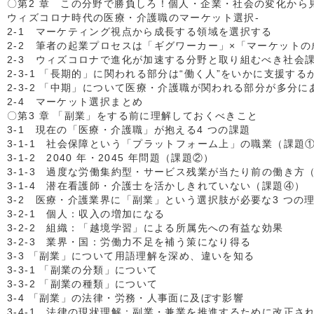
〇第2 章 この分野で勝負しろ！個人・企業・社会の変化から見
ウィズコロナ時代の医療・介護職のマーケット選択-
2-1 マーケティング視点から成長する領域を選択する
2-2 筆者の起業プロセスは「ギグワーカー」×「マーケット
2-3 ウィズコロナで進化が加速する分野と取り組むべき社会
2-3-1 「長期的」に関われる部分は“働く人”をいかに支援する
2-3-2 「中期」について医療・介護職が関われる部分が多分に
2-4 マーケット選択まとめ
〇第3 章 「副業」をする前に理解しておくべきこと
3-1 現在の「医療・介護職」が抱える4 つの課題
3-1-1 社会保障という「プラットフォーム上」の職業（課題
3-1-2 2040 年・2045 年問題（課題②）
3-1-3 過度な労働集約型・サービス残業が当たり前の働き方
3-1-4 潜在看護師・介護士を活かしきれていない（課題④）
3-2 医療・介護業界に「副業」という選択肢が必要な3 つの
3-2-1 個人：収入の増加になる
3-2-2 組織：「越境学習」による所属先への有益な効果
3-2-3 業界・国：労働力不足を補う策になり得る
3-3 「副業」について用語理解を深め、違いを知る
3-3-1 「副業の分類」について
3-3-2 「副業の種類」について
3-4 「副業」の法律・労務・人事面に及ぼす影響
3-4-1 法律の現状理解：副業・兼業を推進するために改正さ