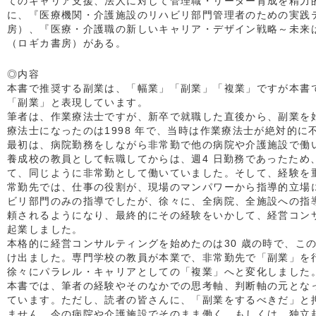
てのキャリア支援、法人に対して管理職・リーダー育成を精力
に、『医療機関・介護施設のリハビリ部門管理者のための実践
房）、『医療・介護職の新しいキャリア・デザイン戦略～未来
（ロギカ書房）がある。
◎内容
本書で推奨する副業は、「幅業」「副業」「複業」ですが本書
「副業」と表現しています。
筆者は、作業療法士ですが、新卒で就職した直後から、副業を
療法士になったのは1998 年で、当時は作業療法士が絶対的に
最初は、病院勤務をしながら非常勤で他の病院や介護施設で働
養成校の教員として転職してからは、週4 日勤務であったため
て、同じように非常勤として働いていました。そして、経験を
常勤先では、仕事の役割が、現場のマンパワーから指導的立場
ビリ部門のみの指導でしたが、徐々に、全病院、全施設への指
頼されるようになり、最終的にその経験をいかして、経営コンサ
起業しました。
本格的に経営コンサルティングを始めたのは30 歳の時で、こ
け出ました。専門学校の教員が本業で、非常勤先で「副業」を
徐々にパラレル・キャリアとしての「複業」へと変化しました
本書では、筆者の経験やそのなかでの思考軸、判断軸の元とな
ています。ただし、読者の皆さんに、「副業をするべきだ」と
ません。今の病院や介護施設でそのまま働く、もしくは、独立