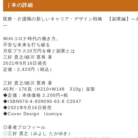
｜本の詳細
医療・介護職の新しいキャリア・デザイン戦略 【副業編】―
―
Withコロナ時代の働き方。
不安な未来を打ち破る
月収プラス10万円を稼ぐ副業とは
三好 貴之/細川 寛将 著
2021年9月16日発売
定価：2,420円（税込）
三好 貴之/細川 寛将 著
A5判・176頁（H210×W148 310g）並製
◆定価：本体価格 2,200円+税
◆ISBN978-4-909090-63-8 C2047
◆2021年9月16日発売
◆Cover Design Izumiya
◎著者プロフィール
〇三好 貴之（みよし たかゆき）