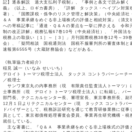
記】逐条解説 過大支払利子税制』、『事例と条文で読み解く
義』（以上、ロギカ書房）、『詳解 タックス・ヘイブン対策
著）、『国際課税・係争のリスク管理と解決策』（中央経済社・
＆Ａ 事業承継をめぐる非上場株式の評価と相続対策』（清文
への寄稿記事に「通達・Ｑ＆Ａの要点を一挙に押さえる 令和
制の改正詳解」税務弘報67巻10号（中央経済社）、「外国法
税務上の取扱い［１］～［３］」月刊国際税務38巻12号～39
会）、「疑問相談 国税通則法 国税不服審判所の審査体制と
速報第6555号（大蔵財務協会）などがある。
《執筆協力者紹介》
稲見 誠一（いなみ せいいち）
デロイト トーマツ税理士法人 タックス コントラバーシーチ
／税理士
サンワ東京丸の内事務所（現 有限責任監査法人トーマツ）
士事務所（現 デロイト トーマツ税理士法人）に転籍し、パ
部門長、テクニカルセンター長、審理室長、東京事務所長、副理
12月１日よりテクニカルセンター（現 タックス コントラバ
ドバイザーとして、税務訴訟研究を通じて教育研修業務に従事
員として、東京都債権処理審査会委員、事業再生研究機構・税
就任している。
主な著書に、『Ｑ＆Ａ 事業承継をめぐる非上場株式の評価