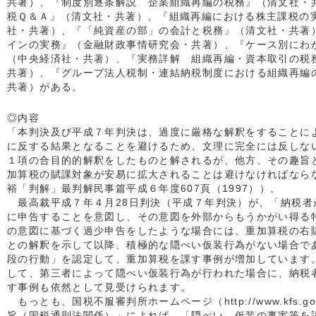
共著）、『制度別逐条解説 企業組織再編の税務』（清文社・
税Ｑ＆Ａ』（清文社・共著）、『組織再編における株主課税の
社・共著）、『「純資産の部」の会計と税務』（清文社・共著
インの実務』（金融財政事情研究会・共著）、『ケース別にわ
（中央経済社・共著）、『実務詳解 組織再編・資本取引の税
共著）、『グループ法人税制・連結納税制度における組織再編
共著）がある。
◎内容
「本判決及び平成７年判決は、過度に厳格な解釈をすることに
に反する結果となることを避けるため、文理に完全には反しない
１項の合目的的解釈をしたものと解されるが、他方、その趣旨
加算税の賦課対象が安易に拡大されることは避けなければなら
裕「判解」最判解民事篇平成６年度607頁（1997））。
最高裁平成７年４月28日判決（平成７年判決）が、「納税者
に申告することを意図し、その意図を外部からもうかがい得る
の意図に基づく過少申告をしたような場合には、重加算税の右
との解釈を示して以降、積極的な隠ぺい仮装行為がない場合で
段の行動」を認定して、重加算税を課す事例が増加しています
して、第三者によって隠ぺい仮装行為が行われた場合に、納税
す事例も依然として見受けられます。
もっとも、国税不服審判所ホームページ（http://www.kfs.g
旨（国税通則法関係）」によれば、「隠ぺい、仮装の事実等を認