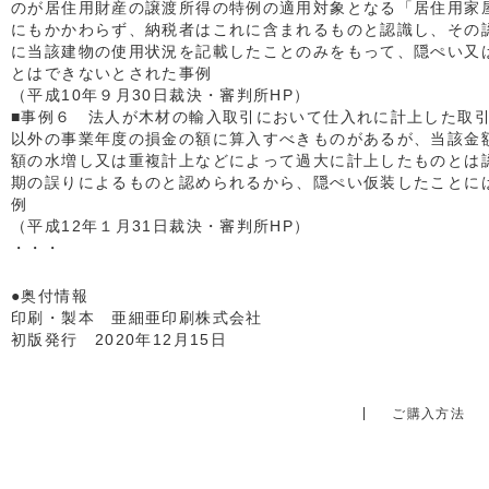
のが居住用財産の譲渡所得の特例の適用対象となる「居住用家
にもかかわらず、納税者はこれに含まれるものと認識し、その
に当該建物の使用状況を記載したことのみをもって、隠ぺい又
とはできないとされた事例
（平成10年９月30日裁決・審判所HP）
■事例６ 法人が木材の輸入取引において仕入れに計上した取
以外の事業年度の損金の額に算入すべきものがあるが、当該金
額の水増し又は重複計上などによって過大に計上したものとは
期の誤りによるものと認められるから、隠ぺい仮装したことに
例
（平成12年１月31日裁決・審判所HP）
・・・
●奥付情報
印刷・製本 亜細亜印刷株式会社
初版発行 2020年12月15日
ご購入方法