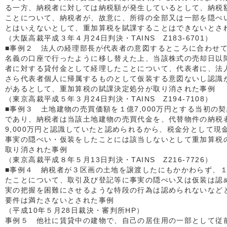
る一方、納税者に対しては納税額が発生しているとして、納税
ことについて、納税者が、故意に、所得の全部又は一部を隠ぺ
とはいえないとして、重加算税を賦課することはできないとさ
（大阪高裁平成３年４月24日判決・TAINS Z183-6701）
■事例２ 法人の経理部長が代表者の意図するところに合わせ
名義の口座で行ったように移し替えた上、当該株式の売却日以
者に対する貸付金として経理したことについて、代表者に、法
さら代表者個人に帰属するものとして仮装する意図ないし認識
があるとして、重加算税の賦課決定処分が取り消された事例
（東京高裁平成５年３月24日判決・TAINS Z194-7108）
■事例３ 土地建物の売買価額を１億7,000万円とする当初の
であり、納税者は当該土地建物の売買代金を、代替物件の納税
9,000万円と認識していたと認められるから、税金分として現
事実の隠ぺい・仮装をしたことには該当しないとして重加算税
取り消された事例
（東京高裁平成８年５月13日判決・TAINS Z216-7726）
■事例４ 納税者が３区画の土地を譲渡したにもかかわらず、
たことについて、取引及び登記等に事実の隠ぺい又は仮装は認
実の把握を困難にさせるような特段の行為は認められないなど
要件は満たさないとされた事例
（平成10年５月28日裁決・審判所HP）
事例５ 他社に賃貸中の建物で、自己の居住用の一部として従