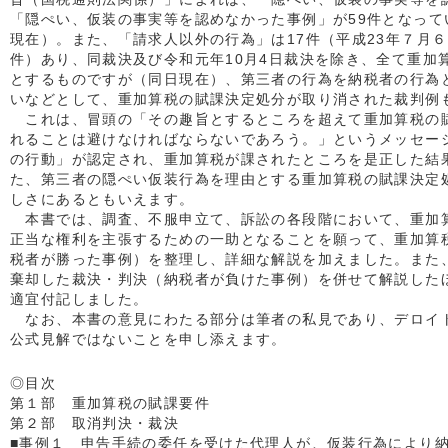
「隠ぺい、仮装の事実等を認めなかった事例」が59件となってい
現在）。また、「請求人以外の行為」は17件（平成23年７月６
件）あり、同裁決及び令和元年10月4日裁決を除き、全て重加
とするものですが（同日現在）、第三者の行為を納税者の行為
いなどとして、重加算税の賦課決定処分が取り消された裁判例
これは、冒頭の「その趣旨とするところを超えて重加算税の
れることは避けなければならないであろう。」というメッセー
の行動」が認定され、重加算税が課されたところを是正した結
た、第三者の隠ぺい仮装行為を理由とする重加算税の賦課決定
しさにあるともいえます。
本書では、調査、不服申立て、訴訟の各段階において、重加
正当な権利を主張するための一助となることを願って、重加算
税者が勝った事例）を整理し、詳細な解説を加えました。また
棄却した裁決・判決（納税者が負けた事例）を併せて解説した
適宜付記しました。
なお、本書の意見にわたる部分は筆者の私見であり、デロイト
公式見解ではないことを申し添えます。
◎目次
第１部 重加算税の賦課要件
第２部 取消判決・裁決
■事例１ 申告手続の委任を受けた代理人が、仮装行為により