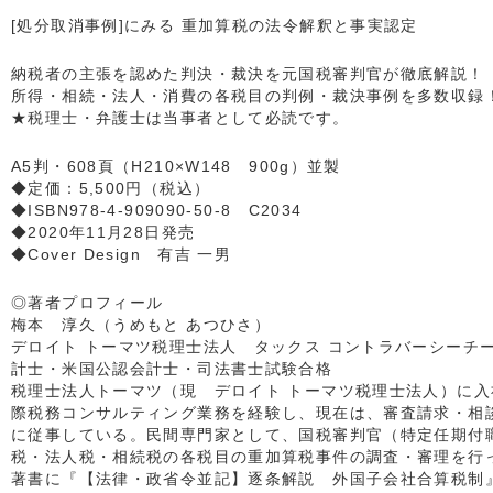
[処分取消事例]にみる 重加算税の法令解釈と事実認定
納税者の主張を認めた判決・裁決を元国税審判官が徹底解説！
所得・相続・法人・消費の各税目の判例・裁決事例を多数収録
★税理士・弁護士は当事者として必読です。
A5判・608頁（H210×W148 900g）並製
◆定価：5,500円（税込）
◆ISBN978-4-909090-50-8 C2034
◆2020年11月28日発売
◆Cover Design 有吉 一男
◎著者プロフィール
梅本 淳久（うめもと あつひさ）
デロイト トーマツ税理士法人 タックス コントラバーシーチ
計士・米国公認会計士・司法書士試験合格
税理士法人トーマツ（現 デロイト トーマツ税理士法人）に
際税務コンサルティング業務を経験し、現在は、審査請求・相
に従事している。民間専門家として、国税審判官（特定任期付
税・法人税・相続税の各税目の重加算税事件の調査・審理を行
著書に『【法律・政省令並記】逐条解説 外国子会社合算税制